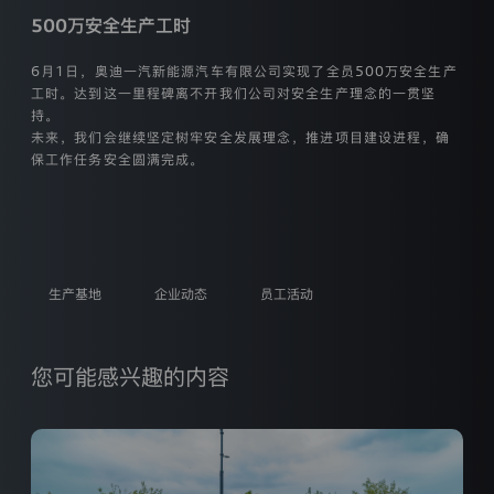
本
500万安全生产工时
官
方
6月1日，奥迪一汽新能源汽车有限公司实现了全员500万安全生产
网
工时。达到这一里程碑离不开我们公司对安全生产理念的一贯坚
站
持。
（https://www.audi-
faw-
未来，我们会继续坚定树牢安全发展理念，推进项目建设进程，确
nev.com.cn ，
保工作任务安全圆满完成。
以
迪
下
简
称
“网
站”）
生产基地
企业动态
员工活动
向
您
提
登录已过期
供
您的登录状态已失效，需要重新登录才能继续操作
您可能感兴趣的内容
的
服
获取验证码
务
重新登录
取消
或
户协议》
和
《隐私条款》
产
品。