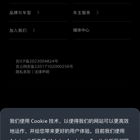
人
信
息
公司介绍
公司新闻
品牌与车型
车主服务
的
管
理
生产基地
直播回放
媒体中心
品牌历史
售后服务
加入我们
者。
奥
迪
公司战略
产品介绍
预约试驾
职业生涯
一
汽
吉ICP备2023004824号
新
公司发展
查找经销商
吉公网安备22017102000256号
能
隐私条款
｜
法律声明
源
汽
诚信合规
车型手册
车
有
限
信息公开
公
司
非
常
我们使用 Cookie 技术，以使得我们的网站可以更高效
尊
地运作，并给您带来更好的用户体验。目前我们使用
重
您