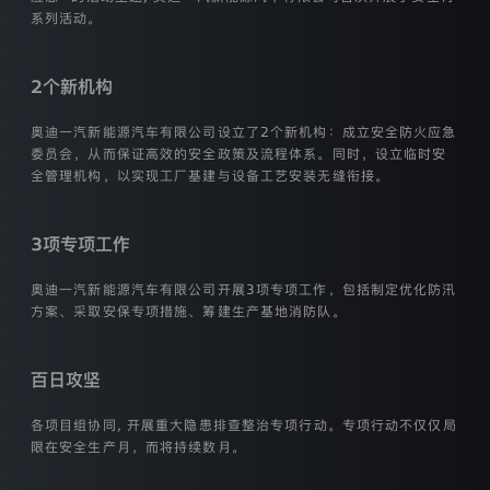
款
系列活动。
适
用
于
2个新机构
奥
迪
奥迪一汽新能源汽车有限公司设立了2个新机构：成立安全防火应急
一
汽
委员会，从而保证高效的安全政策及流程体系。同时，设立临时安
新
全管理机构，以实现工厂基建与设备工艺安装无缝衔接。
能
源
汽
3项专项工作
车
有
奥迪一汽新能源汽车有限公司开展3项专项工作，包括制定优化防汛
限
公
方案、采取安保专项措施、筹建生产基地消防队。
司
（以
下
百日攻坚
简
称
各项目组协同, 开展重大隐患排查整治专项行动。专项行动不仅仅局
“我
限在安全生产月，而将持续数月。
们”）
通
过