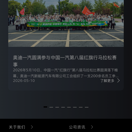
奥
/注册
迪
一
汽
新
能
源
汽
车
有
限
奥迪一汽圆满参与中国一汽第八届红旗行马拉松赛
公
司
事
是
2026年5月10日，中国一汽“红旗行”第八届马拉松比赛圆满落下帷
通
幕，奥迪一汽新能源汽车有限公司工会组织了一支200余名员工参与
过
2026-05-10
了解更多
的跑团队伍，公司多名经管会成员参与，大家以昂扬姿态展现了公司
本
积极向上、团结奋进的精神风貌。
网
站
收
集
的
所
有
关于我们
公司资讯
个