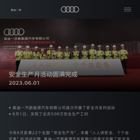
隐
私
查
关
保
看
于
护
全
我
部
声
公
们
明
司
资
生
品
讯
热
效
牌
日
与
门
安全生产月活动圆满完成
车
期：
车
搜
主
2023.06.01
型
2024
服
索
年
加
务
【03】
入
月
我
奥
【06】
媒
们
• 奥迪一汽新能源汽车有限公司首次开展了安全月系列活动
迪
日
体
• 6月1日，实现了全员500万安全生产工时
中
一
本
心
汽
隐
今年6月是第22个全国 “安全生产月” , 本着 “人人讲安全、个个会
私
条
应急” 的活动主题, 奥迪一汽新能源汽车有限公司首次开展了安全月