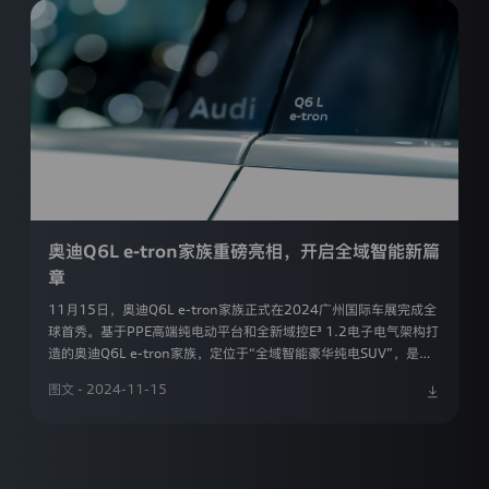
的
隐
私，
承
诺
将
遵
照
中
华
人
民
共
奥迪Q6L e-tron家族重磅亮相，开启全域智能新篇
和
章
国
个
11月15日，奥迪Q6L e-tron家族正式在2024广州国际车展完成全
人
球首秀。基于PPE高端纯电动平台和全新域控E³ 1.2电子电气架构打
信
造的奥迪Q6L e-tron家族，定位于“全域智能豪华纯电SUV”，是百
息
年豪华与智能科技的卓越结合。
保
图文 - 2024-11-15
护
相
关
法
律