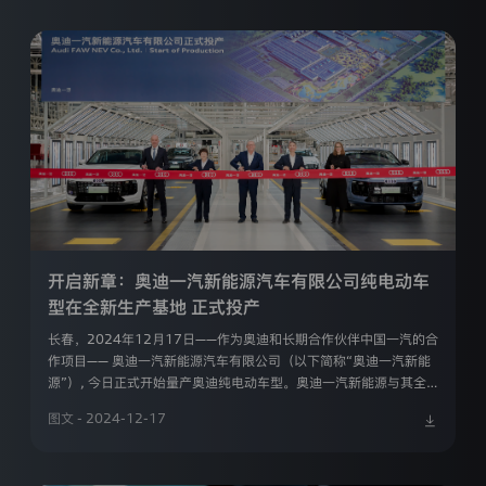
人
信
/注册
息
的
管
理
者。
奥
迪
一
汽
新
能
源
汽
开启新章：奥迪一汽新能源汽车有限公司纯电动车
车
型在全新生产基地 正式投产
有
限
长春，2024年12月17日——作为奥迪和长期合作伙伴中国一汽的合
公
作项目—— 奥迪一汽新能源汽车有限公司（以下简称“奥迪一汽新能
司
源”）, 今日正式开始量产奥迪纯电动车型。奥迪一汽新能源与其全
非
新先进生产基地是奥迪中国市场战略的重要组成部分。位于长春的全
常
图文 - 2024-12-17
新公司，建设了奥迪在华首个基于PPE豪华纯电动平台打造奥迪纯电
尊
动车型的生产基地，率先投产的是奥迪Q6L e-tron系列车型，随后
重
将推出针对中国市场专属打造的奥迪A6 e-tron车型。
您