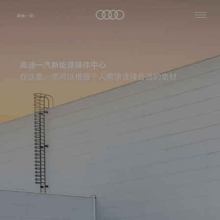
隐
私
查
关
保
看
于
护
全
奥迪一汽新能源媒体中心
我
部
声
公
们
在这里，您可以根据个人需求选择合适的素材
明
司
资
生
品
讯
热
效
牌
日
与
门
车
期：
车
搜
主
型
2024
服
索
年
加
务
【03】
入
月
我
奥
【06】
媒
们
迪
日
体
中
一
本
心
汽
隐
私
条