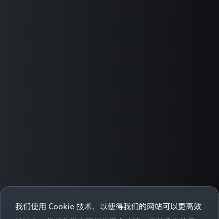
规
定
来
处
理
您
的
信
息。
本
隐
私
条
款
将
介
绍
我
们
通
过
本
网
我们使用 Cookie 技术，以使得我们的网站可以更高效
站
收