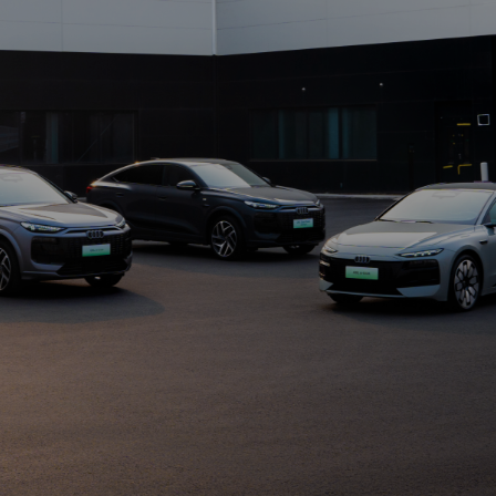
款
适
用
于
奥
迪
一
汽
新
能
源
汽
车
有
限
公
司
（以
下
简
称
“我
们”）
通
过