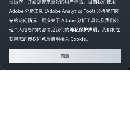
地运作，并给您带来更好的用户体验。目前我们使用
集
个
Adobe 分析工具 (Adobe Analytics Tool) 分析我们网
人
信
站的访问情况，更多关于 Adobe 分析工具以及我们处
息
的
理个人信息的内容请见我们的
隐私保护声明
。
我们将在
范
获得您的授权同意后启用相关 Cookie。
围，
如
何
处
同意
理
和
使
用
通
过
网
站
收
集
的
所
有
个