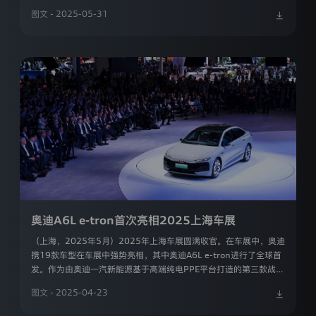
奥
豪华纯电平台的先锋之作，更有华为智能科技加持，实现德国精工
迪
图文 - 2025-05-31
+中国智慧的完美融合。
一
汽
新
能
源
汽
车
有
限
迪
公
司
是
通
过
本
网
奥迪A6L e-tron首次亮相2025上海车展
登录已过期
站
（上海，2025年5月）2025年上海车展圆满收官。在车展中，奥迪
收
您的登录状态已失效，需要重新登录才能继续操作
集
携19款车型在车展中强势亮相，其中奥迪A6L e-tron进行了全球首
的
发。作为由奥迪一汽新能源基于高端纯电PPE平台打造的第三款战略
获取验证码
所
重新登录
取消
车型，奥迪A6L e-tron在性能、续航、效率及充电方面展现了PPE
有
图文 - 2025-04-23
户协议》
和
《隐私条款》
平台车型的优势。
个