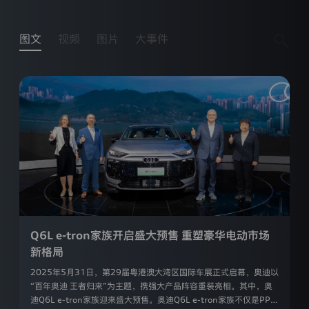
本
官
方
图文
视频
图片
大事件
网
站
（https://www.audi-
faw-
nev.com.cn ，
以
下
简
称
“网
站”）
向
您
提
供
Q6L e-tron家族开启盛大预售 重塑豪华电动市场
的
服
新格局
务
或
2025年5月31日，第29届粤港澳大湾区国际车展正式启幕，奥迪以
产
“百年奥迪 王者归来”为主题，携强大产品阵容重装亮相。其中，奥
品。
迪Q6L e-tron家族迎来盛大预售。奥迪Q6L e-tron家族不仅是PPE