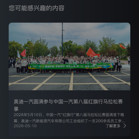
迪
本
您可能感兴趣的内容
官
方
网
站
（https://www.audi-
faw-
nev.com.cn ，
登录已过期
以
您的登录状态已失效，需要重新登录才能继续操作
下
简
获取验证码
称
重新登录
取消
“网
户协议》
和
《隐私条款》
站”）
向
您
提
/注册
供
奥迪一汽圆满参与中国一汽第八届红旗行马拉松赛
的
事
服
2026年5月10日，中国一汽“红旗行”第八届马拉松比赛圆满落下帷
务
幕，奥迪一汽新能源汽车有限公司工会组织了一支200余名员工参与
或
2026-05-10
了解更多
的跑团队伍，公司多名经管会成员参与，大家以昂扬姿态展现了公司
产
积极向上、团结奋进的精神风貌。
品。