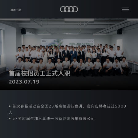
隐
私
查
关
保
看
于
护
全
我
部
声
公
们
明
司
资
生
品
讯
热
效
牌
日
与
门
首届校招员工正式入职
车
期：
车
搜
主
2023.07.19
型
2024
服
索
年
加
务
【03】
入
月
我
奥
【06】
媒
们
• 首次春招活动在全国23所高校进行宣讲，意向应聘者超过5000
迪
日
体
人
中
一
• 57名应届生加入奥迪一汽新能源汽车有限公司
本
心
汽
隐
私
条