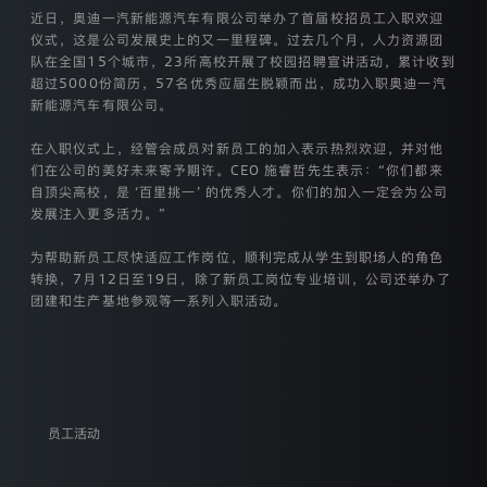
款
近日，奥迪一汽新能源汽车有限公司举办了首届校招员工入职欢迎
适
仪式，这是公司发展史上的又一里程碑。过去几个月，人力资源团
用
队在全国15个城市，23所高校开展了校园招聘宣讲活动，累计收到
于
超过5000份简历，57名优秀应届生脱颖而出，成功入职奥迪一汽
奥
新能源汽车有限公司。
迪
一
在入职仪式上，经管会成员对新员工的加入表示热烈欢迎，并对他
汽
们在公司的美好未来寄予期许。CEO 施睿哲先生表示：“你们都来
新
能
自顶尖高校，是 ‘百里挑一’ 的优秀人才。你们的加入一定会为公司
源
发展注入更多活力。”
汽
车
为帮助新员工尽快适应工作岗位，顺利完成从学生到职场人的角色
有
转换，7月12日至19日，除了新员工岗位专业培训，公司还举办了
限
团建和生产基地参观等一系列入职活动。
公
司
（以
下
简
称
“我
员工活动
们”）
通
过