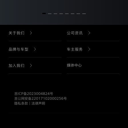
奥
迪
一
汽
新
能
源
关于我们
公司资讯
汽
车
有
公司介绍
公司新闻
品牌与车型
车主服务
限
公
司
生产基地
直播回放
媒体中心
品牌历史
售后服务
加入我们
是
通
过
公司战略
产品介绍
预约试驾
职业生涯
本
网
站
吉ICP备2023004824号
公司发展
查找经销商
收
吉公网安备22017102000256号
集
隐私条款
｜
法律声明
的
诚信合规
所
车型手册
有
个