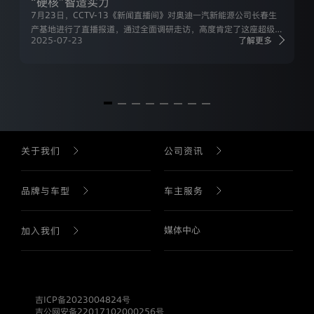
奥
“硬核”智造实力
迪
7月23日，CCTV-13《新闻直播间》对奥迪一汽新能源公司长春生
一
产基地进行了直播报道，通过全面调研走访，高度肯定了这座超级智
汽
2025-07-23
了解更多
能工厂在智能制造与绿色低碳领域的硬核实力，称赞其“以智能零碳
新
拿稳绿色‘接力棒’” 。
能
源
汽
车
有
限
公
关于我们
公司资讯
司
是
通
过
公司介绍
公司新闻
品牌与车型
车主服务
本
网
站
生产基地
直播回放
媒体中心
品牌历史
售后服务
加入我们
收
集
的
公司战略
产品介绍
预约试驾
职业生涯
所
有
吉ICP备2023004824号
个
公司发展
查找经销商
吉公网安备22017102000256号