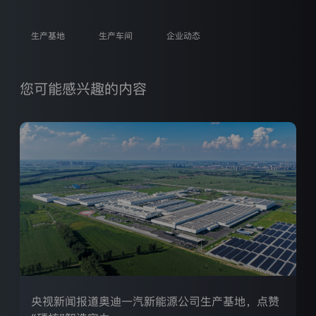
本
官
生产基地
生产车间
企业动态
方
迪
网
站
（https://www.audi-
您可能感兴趣的内容
faw-
nev.com.cn ，
以
下
简
登录已过期
称
您的登录状态已失效，需要重新登录才能继续操作
“网
站”）
获取验证码
向
重新登录
取消
您
户协议》
和
《隐私条款》
提
供
的
/注册
服
务
或
产
央视新闻报道奥迪一汽新能源公司生产基地，点赞
品。