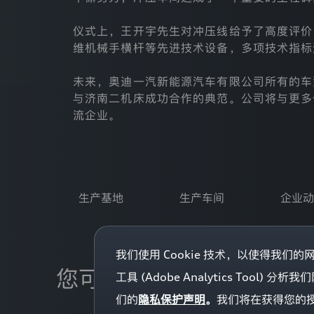
过
本
仪式上，王开宇先生对冲压线给予了高度评价
官
方
维机械手横杆等先进技术设备，多项技术指标
网
站
未来，奥迪一汽新能源汽车有限公司所有的车
（https://www.audi-
faw-
与济南二机床成功合作的典范。公司将与更多
nev.com.cn ，
流企业。
以
下
简
称
“网
迪
站”）
向
生产基地
生产车间
企业动
您
提
供
的
我们使用 Cookie 技术，以使得我们
服
登录已过期
您可能感兴趣的内容
务
工具 (Adobe Analytics To
或
您的登录状态已失效，需要重新登录才能继续操作
产
们的
隐私保护声明
。
我们将在获得您的授权
品。
获取验证码