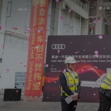
关于我
隐
私
保
护
声
明
生
热
效
日
门
期：
搜
2024
索
年
【03】
月
奥
【06】
迪
日
一
本
汽
隐
私