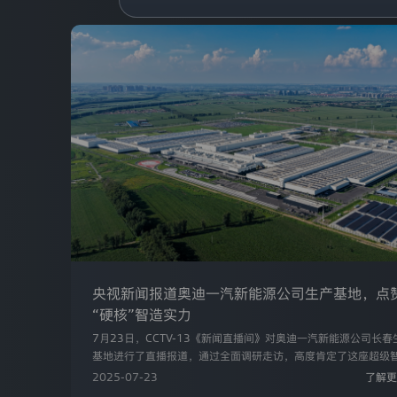
奥
重新登录
取消
迪
户协议》
和
《隐私条款》
一
汽
新
/注册
能
源
汽
车
有
限
公
司
是
通
过
本
网
央视新闻报道奥迪一汽新能源公司生产基地，点
站
收
“硬核”智造实力
集
7月23日，CCTV-13《新闻直播间》对奥迪一汽新能源公司长春
的
基地进行了直播报道，通过全面调研走访，高度肯定了这座超级
所
厂在智能制造与绿色低碳领域的硬核实力，称赞其“以智能零碳拿
有
2025-07-23
了解更
色‘接力棒’” 。
个