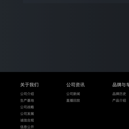
人
信
息
的
管
理
者。
奥
迪
一
汽
新
能
源
汽
车
关于我们
公司资讯
品牌与
有
限
公司介绍
公司新闻
品牌历史
公
生产基地
直播回放
产品介绍
司
公司战略
非
常
公司发展
尊
诚信合规
重
信息公开
您