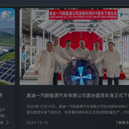
赞
奥迪一汽新能源汽车有限公司首台面漆车身正式下
2023年12月15日，奥迪一汽新能源汽车有限公司在涂装车间举行
生产
首台面漆车身下线仪式，标志着涂装车间正式启动预批量生产。CE
智能工
施睿哲先生、生产与物流经管会成员王开宇先生、项目团队成员以
稳绿
多
2023-12-15
了解更多
应商代表共同见证了这一里程碑式的时刻。