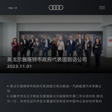
隐
私
查
关
保
看
于
护
全
我
部
声
公
们
明
司
资
生
品
讯
热
效
牌
日
与
门
英戈尔施塔特市政府代表团到访公司
车
期：
车
搜
主
2023.11.01
型
2024
服
索
年
加
务
【03】
入
月
我
奥
【06】
媒
们
• 英戈尔施塔特市政府代表团首次来访奥迪一汽新能源汽车有限公
迪
日
体
司
中
一
• 长春市市长王子联会见德国英戈尔施塔特市第二市长邓内克·斯托
本
心
汽
尔一行，共同见证汽开区与德国巴伐利亚州中国中心友好合作签约
隐
私
条