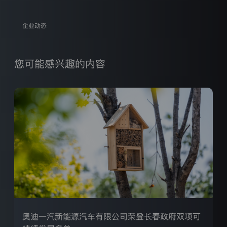
本
官
企业动态
方
迪
网
站
（https://www.audi-
您可能感兴趣的内容
faw-
nev.com.cn ，
以
下
简
登录已过期
称
您的登录状态已失效，需要重新登录才能继续操作
“网
站”）
获取验证码
向
重新登录
取消
您
户协议》
和
《隐私条款》
提
供
的
/注册
服
务
或
产
奥迪一汽新能源汽车有限公司荣登长春政府双项可
品。