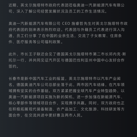
款
近期，英戈尔施塔特市政府代表团莅临奥迪一汽新能源汽车有限公
适
司，深入了解公司经营发展状况及员工的工作生活情况。
用
于
奥迪一汽新能源汽车有限公司 CEO 施睿哲先生对英戈尔施塔特市政
奥
府代表团的到来表示热烈欢迎。代表团与外籍员工代表进行深入沟
迪
通，员工们分享 了在中国的业余生活，交流了子女教育、住房条
一
件、医疗服务等公司福利政策。
汽
新
能
此外，市长王子联还会见了德国英戈尔施塔特市第二市长邓内克·斯
源
托尔一行，并共同见证汽开区与德国巴伐利亚州中国中心友好合作
汽
签约。
车
有
长春市是新中国汽车工业的摇篮，英戈尔施塔特市以汽车产业闻
限
名，德国奥迪汽车公司总部坐落于此，两市因汽车结缘，在汽车领
公
域拥有坚实的合作基础。双方紧紧把握全球汽车产业转型趋势，以
司
奥迪一汽新能源项目实施为新的契机，进一步加强在新能源汽车、
（以
核心零部件等领域项目合作，实现携手共赢。同时，双方政府也正
下
简
在积极拓展现代装备制造、农产品加工、文化旅游、科技研发等方
称
面合作，在交流共进中更好惠及两市人民。
“我
们”）
通
过