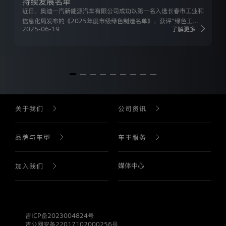
奥
持续发展名单
迪
近日，奥迪一汽新能源汽车有限公司成功以第一名入选长春市工业和
一
信息化局发布的《2025年度市级绿色制造名单》，获评“绿色工厂”
汽
2025-06-19
了解更多
称号。同时，公司亦被列入长春市“无废城市”建设工作专班办公室公
新
布的《2025年度长春市“无废细胞”创建名单》。此次双重上榜，充
能
分彰显企业作为长春制造业绿色转型的双重标杆地位。
源
汽
车
有
限
公
关于我们
公司资讯
司
是
通
过
公司介绍
公司新闻
品牌与车型
车主服务
本
网
站
生产基地
直播回放
媒体中心
品牌历史
售后服务
加入我们
收
集
的
公司战略
产品介绍
预约试驾
职业生涯
所
有
吉ICP备2023004824号
个
公司发展
查找经销商
吉公网安备22017102000256号