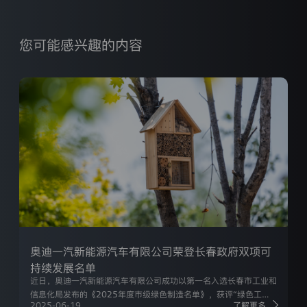
本
迪
官
方
您可能感兴趣的内容
网
站
（https://www.audi-
faw-
nev.com.cn ，
以
登录已过期
下
您的登录状态已失效，需要重新登录才能继续操作
简
称
获取验证码
“网
重新登录
取消
站”）
户协议》
和
《隐私条款》
向
您
提
供
/注册
的
服
奥迪一汽新能源汽车有限公司荣登长春政府双项可
务
持续发展名单
或
近日，奥迪一汽新能源汽车有限公司成功以第一名入选长春市工业和
产
信息化局发布的《2025年度市级绿色制造名单》，获评“绿色工厂”
品。
2025-06-19
了解更多