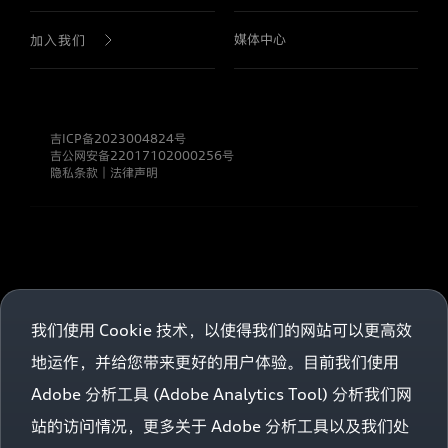
人
信
生产基地
直播回放
息
媒体中心
品牌历史
售后服务
加入我们
的
管
理
公司战略
产品介绍
预约试驾
职业生涯
者。
奥
吉ICP备2023004824号
迪
公司发展
查找经销商
吉公网安备22017102000256号
一
隐私条款
｜
法律声明
汽
新
诚信合规
车型手册
能
源
汽
信息公开
车
有
限
公
我们使用 Cookie 技术，以使得我们的网站可以更高效
司
地运作，并给您带来更好的用户体验。目前我们使用
非
常
Adobe 分析工具 (Adobe Analytics Tool) 分析我们网
尊
重
站的访问情况，更多关于 Adobe 分析工具以及我们处
您