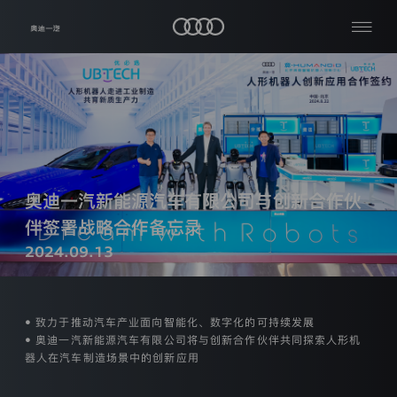
隐
私
查
关
保
看
于
护
全
我
部
声
公
们
明
司
资
生
品
讯
热
效
牌
奥迪一汽新能源汽车有限公司与创新合作伙
日
与
门
车
期：
车
伴签署战略合作备忘录
搜
主
型
2024
服
索
2024.09.13
年
加
务
【03】
入
月
我
奥
【06】
媒
们
迪
日
体
• 致力于推动汽车产业面向智能化、数字化的可持续发展
中
一
• 奥迪一汽新能源汽车有限公司将与创新合作伙伴共同探索人形机
本
心
汽
器人在汽车制造场景中的创新应用
隐
私
条