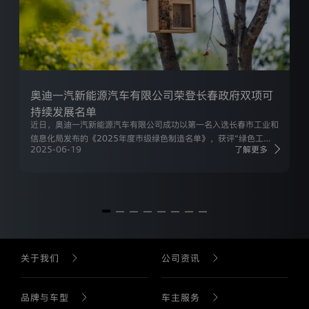
奥
迪
一
汽
新
能
源
汽
奥迪一汽新能源汽车有限公司荣登长春政府双项可
车
持续发展名单
有
近日，奥迪一汽新能源汽车有限公司成功以第一名入选长春市工业和
限
公
信息化局发布的《2025年度市级绿色制造名单》，获评“绿色工厂”
司
2025-06-19
了解更多
称号。同时，公司亦被列入长春市“无废城市”建设工作专班办公室公
是
布的《2025年度长春市“无废细胞”创建名单》。此次双重上榜，充
通
分彰显企业作为长春制造业绿色转型的双重标杆地位。
过
本
网
站
收
集
关于我们
公司资讯
的
所
有
公司介绍
公司新闻
品牌与车型
车主服务
个