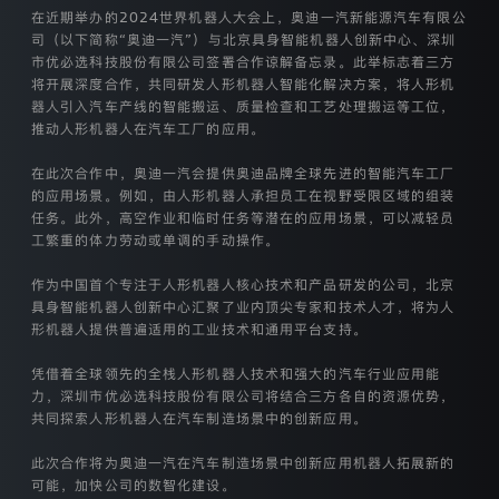
款
在近期举办的2024世界机器人大会上，奥迪一汽新能源汽车有限公
适
司（以下简称“奥迪一汽”）与北京具身智能机器人创新中心、深圳
用
市优必选科技股份有限公司签署合作谅解备忘录。此举标志着三方
于
将开展深度合作，共同研发人形机器人智能化解决方案，将人形机
奥
器人引入汽车产线的智能搬运、质量检查和工艺处理搬运等工位，
迪
推动人形机器人在汽车工厂的应用。
一
汽
在此次合作中，奥迪一汽会提供奥迪品牌全球先进的智能汽车工厂
新
的应用场景。例如，由人形机器人承担员工在视野受限区域的组装
能
源
任务。此外，高空作业和临时任务等潜在的应用场景，可以减轻员
汽
工繁重的体力劳动或单调的手动操作。
车
有
作为中国首个专注于人形机器人核心技术和产品研发的公司，北京
限
具身智能机器人创新中心汇聚了业内顶尖专家和技术人才，将为人
公
形机器人提供普遍适用的工业技术和通用平台支持。
司
（以
凭借着全球领先的全栈人形机器人技术和强大的汽车行业应用能
下
力，深圳市优必选科技股份有限公司将结合三方各自的资源优势，
简
称
共同探索人形机器人在汽车制造场景中的创新应用。
“我
们”）
此次合作将为奥迪一汽在汽车制造场景中创新应用机器人拓展新的
通
可能，加快公司的数智化建设。
过