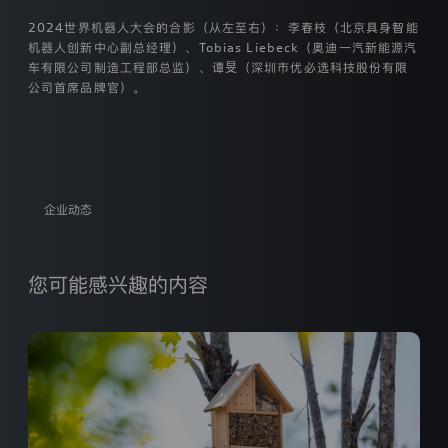
本
2024世界机器人大会的合影（从左至右）：李春枝（北京具身智能
官
机器人创新中心副总经理）、Tobias Liebeck（奥迪一汽新能源汽
方
车有限公司制造工程部总监）、谭旻（深圳市优必选科技股份有限
网
公司首席品牌官）。
站
（https://www.audi-
faw-
迪
nev.com.cn ，
以
下
简
企业动态
称
“网
站”）
向
登录已过期
您可能感兴趣的内容
您
您的登录状态已失效，需要重新登录才能继续操作
提
供
获取验证码
的
重新登录
取消
服
户协议》
和
《隐私条款》
务
或
产
品。
/注册