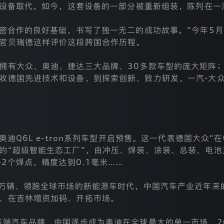
生产设备取代。如今，这套设备的一部分被重新组装，陈列在一
紧密合作的良好基础，书写了独一无二的成功故事。”今年5
官贝瑞德这样评价这段跨国合作历程。
拥有大众、奥迪、捷达三大品牌、30多款车型的庞大矩阵
收德国先进技术和设备，到探索创新、致力研发，一汽-大
奥迪Q6L e-tron系列车型开启预售。这一代表德国大众
的“超级智能生态工厂”，由冲压、焊装、涂装、总装、电池
2个焊点，精度达到0.1毫米……
0万辆、领跑全球市场的新能源车时代，中国汽车产业近年来
、在吉林增资加码、开拓市场。
高端汽车品牌，中国逐步成为奥迪在全球最大的单一市场。2