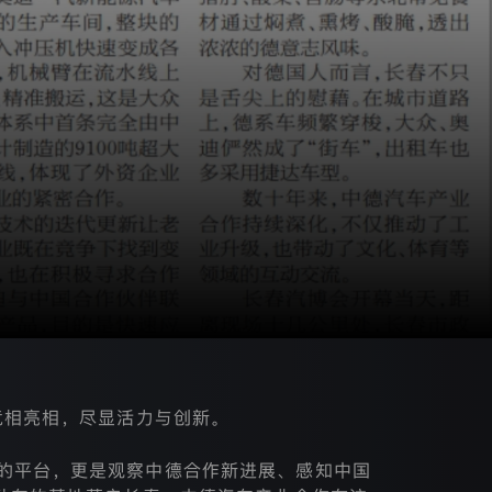
竞相亮相，尽显活力与创新。
的平台，更是观察中德合作新进展、感知中国