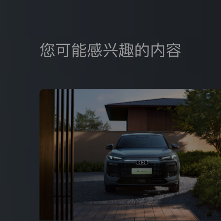
规
定
来
处
理
您可能感兴趣的内容
您
的
信
息。
本
隐
私
条
款
将
介
绍
我
们
通
过
本
网
站