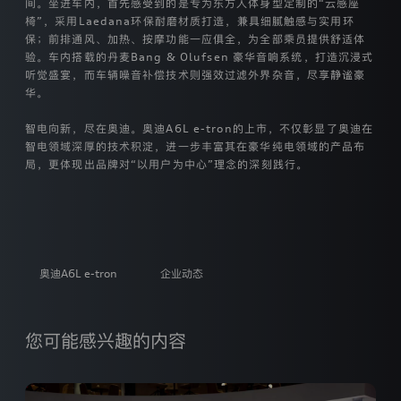
间。坐进车内，首先感受到的是专为东方人体身型定制的“云感座
的
隐
椅”，采用Laedana环保耐磨材质打造，兼具细腻触感与实用环
私，
保；前排通风、加热、按摩功能一应俱全，为全部乘员提供舒适体
承
验。车内搭载的丹麦Bang & Olufsen 豪华音响系统，打造沉浸式
诺
听觉盛宴，而车辆噪音补偿技术则强效过滤外界杂音，尽享静谧豪
将
华。
遵
照
智电向新，尽在奥迪。奥迪A6L e-tron的上市，不仅彰显了奥迪在
中
智电领域深厚的技术积淀，进一步丰富其在豪华纯电领域的产品布
华
局，更体现出品牌对“以用户为中心”理念的深刻践行。
人
民
共
和
国
个
人
奥迪A6L e-tron
企业动态
信
息
保
护
您可能感兴趣的内容
相
关
法
律