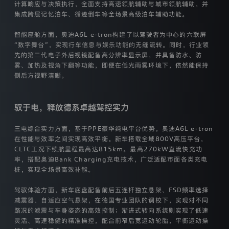
奥
计算响应与决策执行，全面支持高速领航辅助与城市领航辅助，并
迪
集成跨层记忆泊车、循迹倒车等全场景高级泊车辅助功能。
一
汽
智能座舱方面，奥迪A6L e-tron构建了以驾驶者为中心的六联屏
新
“数字舞台”，实现行车信息与娱乐功能的无缝流转。同时，行业领
能
先的第二代电子外后视镜配备高分辨率显示屏，并具备防水、防
源
汽
雾、加热及视角下翻等功能，即便在低光雨雾环境下，依然能保持
车
侧后方视野清晰。
有
限
公
驭于电，释放德系卓越驾控实力
司
是
三电综合实力方面，基于PPE豪华纯电平台优势，奥迪A6L e-tron
通
过
在性能与效率之间实现高效平衡。新车搭载全域800V高压平台，
本
CLTC工况下续航里程最高达815km。最高270kW直流快充功
网
率，搭配奥迪Bank Charging充电技术，广泛适配市面各类充电
站
桩，实现全场景高效补能。
收
集
驾驭体验方面，新车底盘配备前后五连杆独立悬架、FSD频率选择
的
减震器、自适应空气悬架，在德国专业团队的调校下，实现对不同
所
路况的滤震与车身姿态的高效控制；渐进式转向系统则实现了低速
迪
有
灵活、高速稳健的精准操控，配合前窄后宽运动轮胎，平衡运动操
个