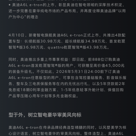
款
• 奥迪A6L e-tron的上市，彰显奥迪在智电领域的深厚技术积淀，
适
进一步完善在豪华纯电市场的产品布局，并再度诠释奥迪品牌“以用
用
户为中心”的理念
于
奥
迪
4月10日，新奢智电旗舰奥迪A6L e-tron正式上市，共推出4款配
一
置车型：长续航版30.98万元、超长续航版34.98万元、首发乾崑
汽
智驾®版36.98万元、quattro乾崑智驾®版43.98万元。
新
能
源
同时，奥迪推出多重上市尊享权益：即日起，前888位订购奥迪
汽
A6L e-tron首发乾崑智驾®版的用户，可获赠至高价值45,000元
车
的装备升级礼。不仅如此，2026年5月31日24:00前下订奥迪
有
A6L e-tron任意版型的用户，可享包含驾控基础服务、影音娱乐服
限
务、整车及三电质保服务等在内的无忧出行礼，以及5年贷款前2年
公
免息或18期0利率金融方案、1-5年低息轻享升舱计划、保值回购
司
产品零压随心用车计划等多元金融权益。
（以
下
简
称
型于外，树立智电豪华审美风向标
“我
们”）
奥迪A6L e-tron在传承品牌经典造型精髓的同时，以风塑美学为核
通
心设计语言，树立智电豪华的审美风向标。整体造型上，奥迪A6L
过