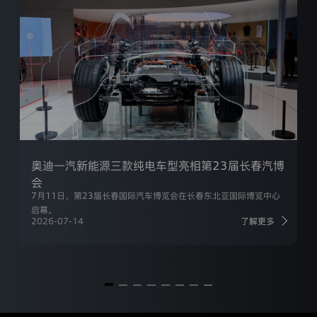
规
定
来
处
理
您
的
信
息。
本
隐
私
条
奥迪一汽新能源三款纯电车型亮相第23届长春汽博
款
会
将
7月11日，第23届长春国际汽车博览会在长春东北亚国际博览中心
介
绍
启幕。
我
2026-07-14
了解更多
们
通
过
本
网
站
收