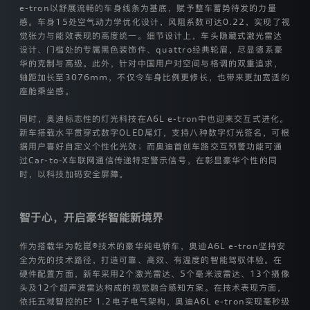
e-tron以舒展流畅的车身线条为基底，赋予整车蓄势待发的力量
本
感。车身15处空气动力学优化设计，风阻系数可达0.22，实现了视
官
觉张力与能效表现的高度统一。细节设计上，车头隐藏式激光雷达
方
网
设计、门槛处的专属黑色装饰件、quattro经典轮眉，尽显德系豪
站
华的克制与高级。此外，针对中国用户对空间与格调的双重追求，
（https://www.audi-
轴距加长至3076mm，不仅令车身比例更修长，也带来更加宽适的
faw-
座舱乘坐感。
nev.com.cn ，
以
同时，奥迪标志性的灯光科技在A6L e-tron中也迎来交互式进化。
下
新车搭载水平贯穿式数字OLED尾灯，支持八种数字灯光签名，可根
简
据用户喜好自定义个性化光效；而奥迪首创车路交互预警功能可通
称
过Car-to-X车联网通信传递特定警示信号，在彰显豪华个性的同
“网
站”）
时，以科技加码安全屏障。
向
您
提
智于心，开启豪华智能新境界
供
的
作为搭载华为乾崑®技术的豪华纯电轿车，奥迪A6L e-tron坚持安
服
全为先的技术路径，打造可靠、高效、有温度的智能驾驭体验。在
务
或
硬件配置方面，新车采用2个激光雷达、5个毫米波雷达、13个摄像
产
头及12个超声波雷达构成的视觉融合感知方案。在技术表现方面，
品。
依托五域智控的E³ 1.2电子电气架构，奥迪A6L e-tron实现毫秒级