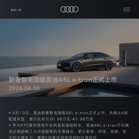
隐
私
查
关
保
看
于
护
全
我
部
声
公
们
明
司
资
生
品
讯
热
效
牌
日
与
门
车
期：
车
新奢智电旗舰奥迪A6L e-tron正式上市
搜
主
型
2024
服
索
2026.04.10
年
加
务
【03】
入
月
我
奥
【06】
媒
们
迪
日
体
• 4月10日，奥迪新奢智电旗舰A6L e-tron正式上市，共推出4款
中
一
配置车型，售价区间为30.98万元-43.98万元
本
心
汽
• 作为PPE豪华纯电平台的首款旗舰轿车，奥迪A6L e-tron不仅展
隐
现出德国精工与中国智慧的深度融合，更以美学、科技、性能、安
私
全的全维实力，重塑C级豪华纯电市场的价值标杆
条