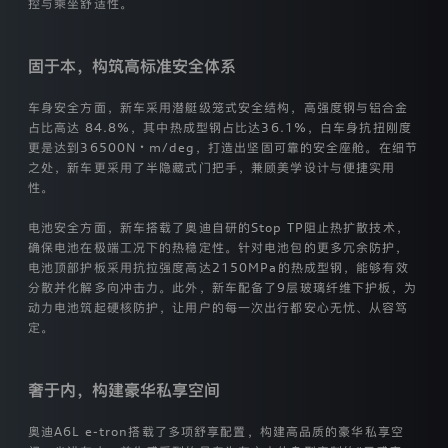
人
控与乘坐舒适性。
信
息
的
固于本，构筑高标准安全体系
管
理
登录已过期
车身安全方面，新车采用潜艇级笼式安全结构，高强度钢与铝合金
者。
您的登录状态已失效，需要重新登录才能继续操作
占比高达 84.8%，其中热成型钢占比达36.1%，白车身抗扭刚度
奥
迪
更是达到36500N・m/deg，打造出坚固可靠的安全座舱。在细节
获取验证码
一
之处，新车更采用了半隐藏式门把手，兼顾美学设计与便捷实用
重新登录
取消
汽
性。
户协议》
和
《隐私条款》
新
能
电池安全方面，新车搭载了奥迪自研的Stop TP阻止热扩散技术，
源
确保电池在极端工况下的热稳定性。针对电池包的更多冗余防护，
汽
/注册
电池顶部护板采用抗拉强度高达2150MPa的热成型钢，能够有效
车
分散并化解多向冲击力。此外，新车配备了9层玻璃纤维下护板，为
有
动力电池筑起硬核防护，让用户的每一次出行都安心无忧、从容笃
限
公
定。
司
非
常
奢于内，构建豪华私享空间
尊
重
奥迪A6L e-tron搭载了多项舒享配置，构建高品质的豪华私享空
您