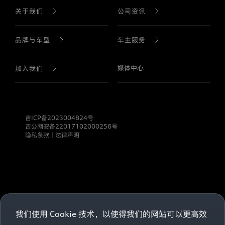
集
关于我们
公司资讯
个
人
信
公司介绍
公司新闻
品牌与车型
车主服务
息
的
范
生产基地
直播回放
围，
媒体中心
品牌历史
售后服务
加入我们
如
何
处
公司战略
产品介绍
预约试驾
职业生涯
理
和
吉ICP备2023004824号
使
公司发展
查找经销商
吉公网安备22017102000256号
用
隐私条款
｜
法律声明
通
过
诚信合规
车型手册
网
站
收
信息公开
集
的
所
有
我们使用 Cookie 技术，以使得我们的网站可以更高效
个